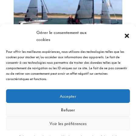
Gérer le consentement aux
cookies
Pour offrir les meilleures expériences, nous utilisons des technologies telles que les
cookies pour stocker et/ou accéder aux informations des appareils. Le fait de
consentir à ces technologies nous permettra de traiter des données telles que le
Dériveur à Foils GERYS 4.7
comportement de navigation ou les ID uniques sur ce site. Le fait de ne pas consentir
28.800,00
€
–
39.600,00
€
TTC
ou de retirer son consentement peut avoir un effet négatif sur certaines
caractéristiques et fonctions.
Accepter
Mon compte
Conditions Générales de Vente – GERYS S.A.S
Refuser
Mentions légales et politique de confidentialité
Politique de cookies (UE)
Voir les préférences